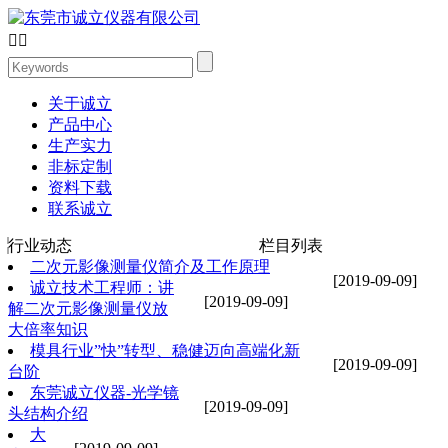


关于诚立
产品中心
生产实力
非标定制
资料下载
联系诚立
行业动态
栏目列表
二次元影像测量仪简介及工作原理
[2019-09-09]
诚立技术工程师：讲
[2019-09-09]
解二次元影像测量仪放
大倍率知识
模具行业”快”转型、稳健迈向高端化新
[2019-09-09]
台阶
东莞诚立仪器-光学镜
[2019-09-09]
头结构介绍
大