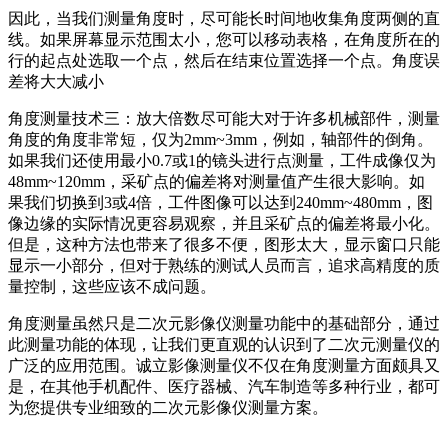
因此，当我们测量角度时，尽可能长时间地收集角度两侧的直
线。如果屏幕显示范围太小，您可以移动表格，在角度所在的
行的起点处选取一个点，然后在结束位置选择一个点。角度误
差将大大减小
角度测量技术三：放大倍数尽可能大对于许多机械部件，测量
角度的角度非常短，仅为2mm~3mm，例如，轴部件的倒角。
如果我们还使用最小0.7或1的镜头进行点测量，工件成像仅为
48mm~120mm，采矿点的偏差将对测量值产生很大影响。如
果我们切换到3或4倍，工件图像可以达到240mm~480mm，图
像边缘的实际情况更容易观察，并且采矿点的偏差将最小化。
但是，这种方法也带来了很多不便，图形太大，显示窗口只能
显示一小部分，但对于熟练的测试人员而言，追求高精度的质
量控制，这些应该不成问题。
角度测量虽然只是二次元影像仪测量功能中的基础部分，通过
此测量功能的体现，让我们更直观的认识到了二次元测量仪的
广泛的应用范围。诚立影像测量仪不仅在角度测量方面颇具又
是，在其他手机配件、医疗器械、汽车制造等多种行业，都可
为您提供专业细致的二次元影像仪测量方案。